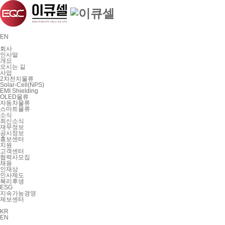
EN
회사
인사말
개요
오시는 길
사업
2차전지물류
Solar-Cell(NPS)
EMI Shielding
OLED물류
자동차물류
스마트물류
소식
최신소식
재무정보
공시정보
홍보센터
지원
고객센터
협력사모집
채용
인재상
인사제도
복리후생
ESG
지속가능경영
제보센터
KR
EN